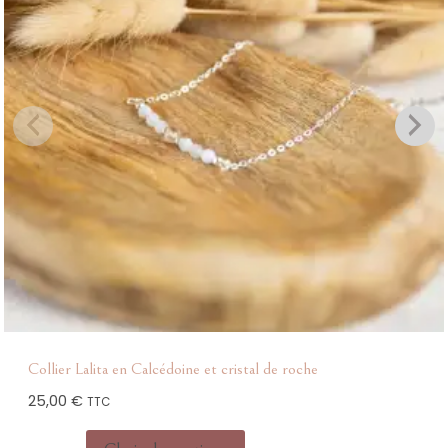
Collier Lalita en Calcédoine et cristal de roche
25,00
€
TTC
Ce