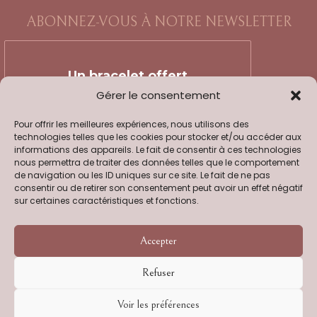
ABONNEZ-VOUS À NOTRE NEWSLETTER
Un bracelet offert
Gérer le consentement
(d'une valeur de 17€) dès 90€
Pour offrir les meilleures expériences, nous utilisons des
d'achats pour nos abonnés
technologies telles que les cookies pour stocker et/ou accéder aux
Newsletter !
informations des appareils. Le fait de consentir à ces technologies
nous permettra de traiter des données telles que le comportement
de navigation ou les ID uniques sur ce site. Le fait de ne pas
consentir ou de retirer son consentement peut avoir un effet négatif
sur certaines caractéristiques et fonctions.
Accepter
Newsletter douce, sans spam !
Consultez notre
politique de
Refuser
confidentialité
pour plus
d’informations.
Voir les préférences