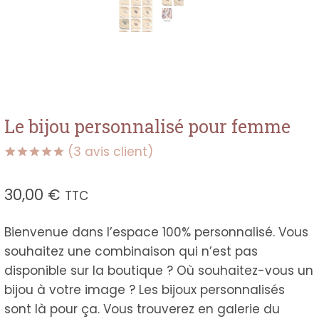
Le bijou personnalisé pour femme
(
3
avis client)
Noté
3
5.00
sur 5
30,00
€
TTC
basé sur
notations
client
Bienvenue dans l’espace 100% personnalisé. Vous
souhaitez une combinaison qui n’est pas
disponible sur la boutique ? Où souhaitez-vous un
bijou à votre image ? Les bijoux personnalisés
sont là pour ça. Vous trouverez en galerie du