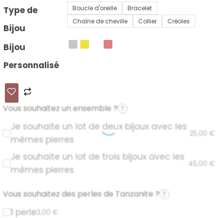
Boucle d'oreille
Bracelet
Type de
Chaîne de cheville
Collier
Créoles
Bijou
Bijou
Personnalisé
Vous souhaitez un ensemble ?
?
Je souhaite un lot de deux bijoux avec les
25,00
€
mêmes pierres
Je souhaite un lot de trois bijoux avec les
45,00
€
mêmes pierres
Vous souhaitez des perles de Tanzanite ?
?
1 perle
3,00
€