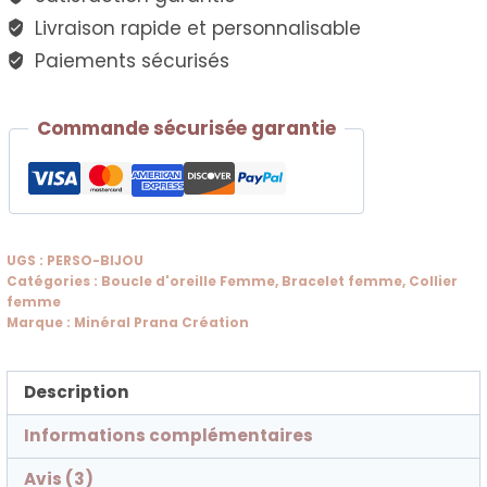
femme
Livraison rapide et personnalisable
Paiements sécurisés
Commande sécurisée garantie
UGS :
PERSO-BIJOU
Catégories :
Boucle d'oreille Femme
,
Bracelet femme
,
Collier
femme
Marque :
Minéral Prana Création
Description
Informations complémentaires
Avis (3)