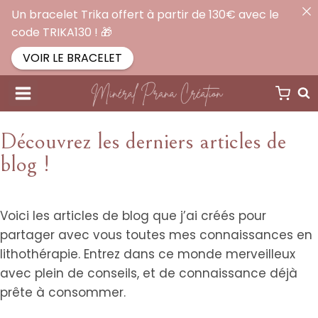
Un bracelet Trika offert à partir de 130€ avec le
code TRIKA130 ! 🎁
VOIR LE BRACELET
Découvrez les derniers articles de
blog !
Voici les articles de blog que j’ai créés pour
Lithothérapie
partager avec vous toutes mes connaissances en
Entretenir vos pierres
lithothérapie. Entrez dans ce monde merveilleux
naturelles : Purification et
avec plein de conseils, et de connaissance déjà
Uncategorized
prête à consommer.
DANGER : La lithothérapie et les pierres toxiques
Rechargement
18 septembre 2025
23 août 2025
Mélina
Mélina