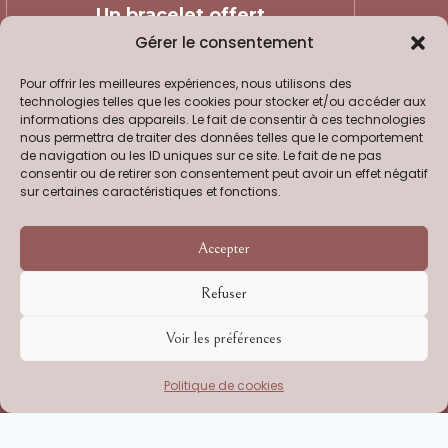
Un bracelet offert
Gérer le consentement
(d'une valeur de 17€) dès 90€
Pour offrir les meilleures expériences, nous utilisons des
d'achats pour nos abonnés
technologies telles que les cookies pour stocker et/ou accéder aux
Newsletter !
informations des appareils. Le fait de consentir à ces technologies
nous permettra de traiter des données telles que le comportement
de navigation ou les ID uniques sur ce site. Le fait de ne pas
consentir ou de retirer son consentement peut avoir un effet négatif
sur certaines caractéristiques et fonctions.
Accepter
Newsletter douce, sans spam !
Consultez notre
politique de
Refuser
confidentialité
pour plus
d’informations.
Voir les préférences
Politique de cookies