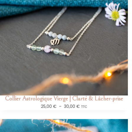
Collier Astrologique Vierge | Clarté & Lâcher-prise
25,00
€
–
30,00
€
TTC