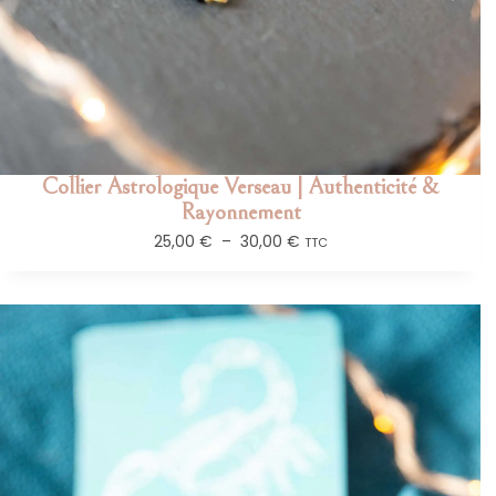
Collier Astrologique Verseau | Authenticité &
Rayonnement
25,00
€
–
30,00
€
TTC