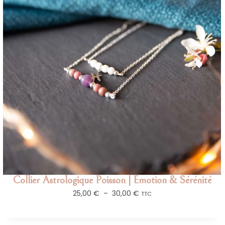
Collier Astrologique Poisson | Émotion & Sérénité
25,00
€
–
30,00
€
TTC