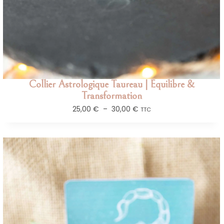
Collier Astrologique Taureau | Équilibre &
Transformation
25,00
€
–
30,00
€
TTC