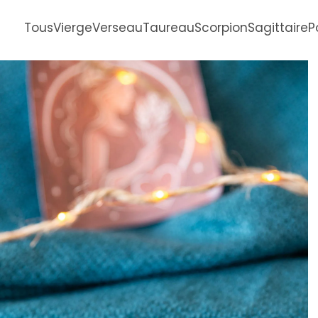
Tous
Vierge
Verseau
Taureau
Scorpion
Sagittaire
P