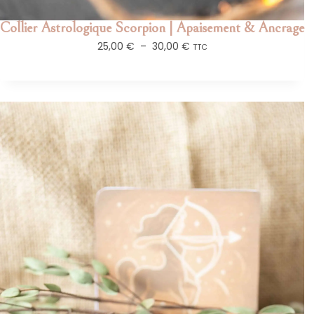
Collier Astrologique Scorpion | Apaisement & Ancrage
25,00
€
–
30,00
€
TTC