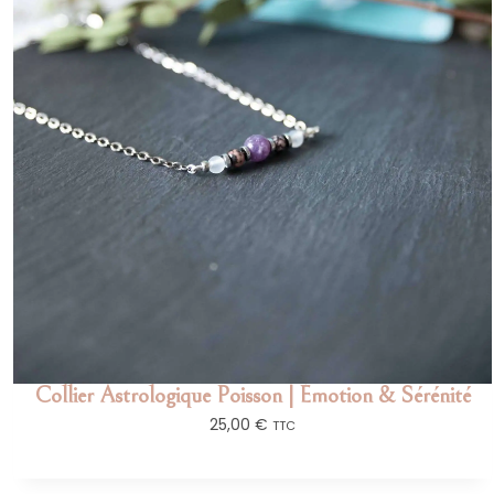
Collier Astrologique Poisson | Émotion & Sérénité
25,00
€
TTC