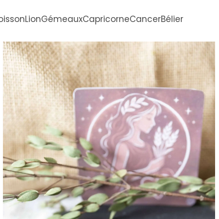
oisson
Lion
Gémeaux
Capricorne
Cancer
Bélier