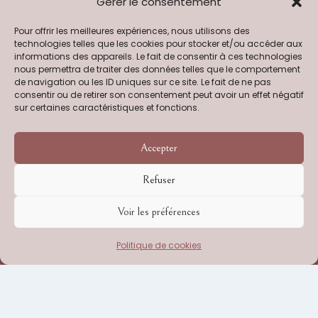
Gérer le consentement
(d'une valeur de 17€) dès 90€
Pour offrir les meilleures expériences, nous utilisons des
d'achats pour nos abonnés
technologies telles que les cookies pour stocker et/ou accéder aux
Newsletter !
informations des appareils. Le fait de consentir à ces technologies
nous permettra de traiter des données telles que le comportement
de navigation ou les ID uniques sur ce site. Le fait de ne pas
consentir ou de retirer son consentement peut avoir un effet négatif
sur certaines caractéristiques et fonctions.
Accepter
Newsletter douce, sans spam !
Consultez notre
politique de
Refuser
confidentialité
pour plus
d’informations.
Voir les préférences
Politique de cookies