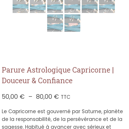
Parure Astrologique Capricorne |
Douceur & Confiance
Plage
50,00
€
–
80,00
€
TTC
de
Le Capricorne est gouverné par Saturne, planète
prix :
de la responsabilité, de la persévérance et de la
50,00 €
sagesse. Habitué à avancer avec sérieux et