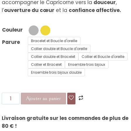
accompagner le Capricorne vers la
douceur
,
l’
ouverture du cœur
et la
confiance affective.
Couleur
Bracelet et Boucle d'oreille
Parure
Collier double et Boucle d'oreille
Collier double et Bracelet
Collier et Boucle d'oreille
Collier et Bracelet
Ensemble trois bijoux
Ensemble trois bijoux double
quantité
Ajouter au panier
de
Parure
Livraison gratuite sur les commandes de plus de
Astrologique
80 € !
Capricorne