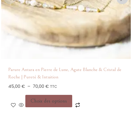
Parure Antara en Pierre de Lune, Agate Blanche & Cristal de
Roche | Pureté & Intuition
Plage
45,00
€
–
70,00
€
TTC
de
Ce
prix :
Choix des options
produit
45,00 €
à
a
70,00 €
plusieurs
variations.