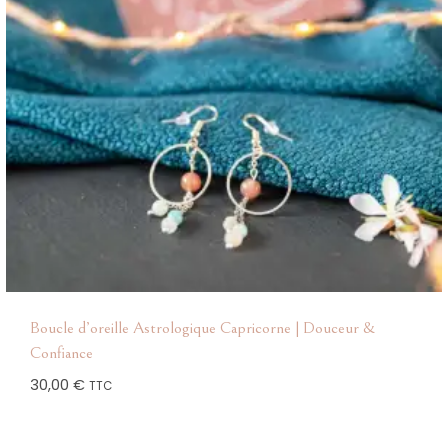
Boucle d’oreille Astrologique Capricorne | Douceur &
Confiance
30,00
€
TTC