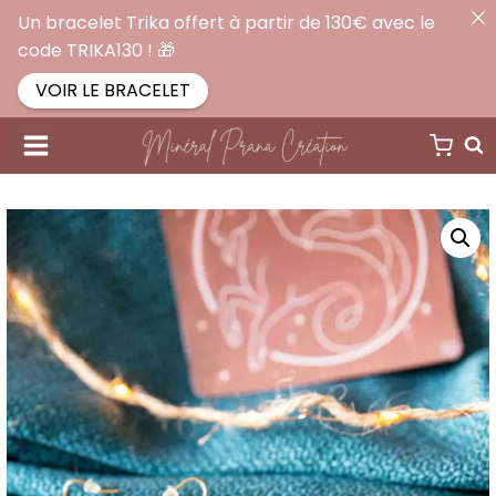
Un bracelet Trika offert à partir de 130€ avec le
code TRIKA130 ! 🎁
VOIR LE BRACELET
Aller
au
contenu