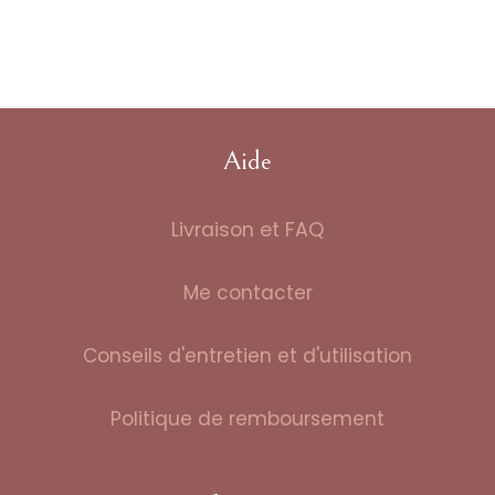
Les
options
peuvent
être
choisies
Aide
sur
la
Livraison et FAQ
page
du
produit
Me contacter
Conseils d'entretien et d'utilisation
Politique de remboursement